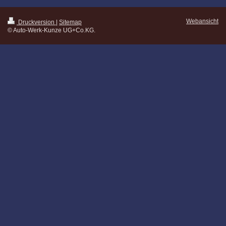
Webansicht
Druckversion
|
Sitemap
© Auto-Werk-Kunze UG+Co.KG.