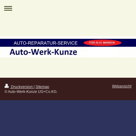
Webansicht
Druckversion
|
Sitemap
© Auto-Werk-Kunze UG+Co.KG.